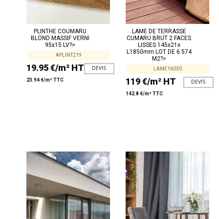
PLINTHE COUMARU
LAME DE TERRASSE
BLOND MASSIF VERNI
CUMARU BRUT 2 FACES
95x15 LV?>
LISSES 145x21x
L1850mm LOT DE 6.574
APLINT219
M2?>
19.95 €/m² HT
DEVIS
LAME16030
119 €/m² HT
23.94 €/m² TTC
DEVIS
142.8 €/m² TTC