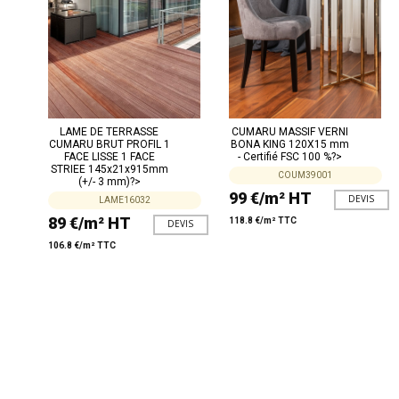
LAME DE TERRASSE
CUMARU MASSIF VERNI
CUMARU BRUT PROFIL 1
BONA KING 120X15 mm
FACE LISSE 1 FACE
- Certifié FSC 100 %?>
STRIEE 145x21x915mm
COUM39001
(+/- 3 mm)?>
99 €/m² HT
DEVIS
LAME16032
89 €/m² HT
118.8 €/m² TTC
DEVIS
106.8 €/m² TTC