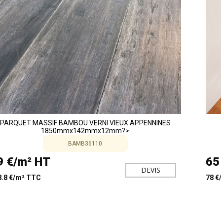
PARQUET MASSIF BAMBOU VERNI VIEUX APPENNINES
1850mmx142mmx12mm?>
BAMB36110
9 €/m² HT
65
DEVIS
8.8 €/m² TTC
78 €