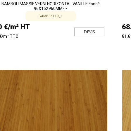
BAMBOU MASSIF VERNI HORIZONTAL VANILLE Foncé
96X15X960MM?>
BAMB36119_1
0 €/m² HT
68
DEVIS
 €/m² TTC
81.6