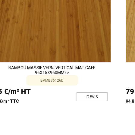
BAMBOU MASSIF VERNI VERTICAL MAT CAFE
96X15X960MM?>
BAMB36126D
5 €/m² HT
79
DEVIS
 €/m² TTC
94.8