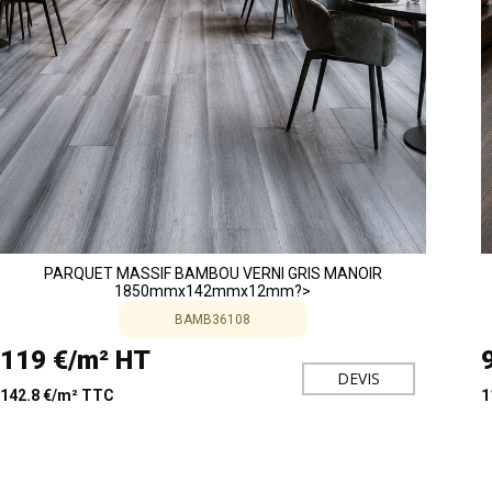
PARQUET MASSIF BAMBOU VERNI GRIS MANOIR
1850mmx142mmx12mm?>
BAMB36108
119 €/m² HT
DEVIS
142.8 €/m² TTC
1