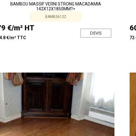
BAMBOU MASSIF VERNI STRONG MACADAMIA
142X12X1850MM?>
BAMB36122
79 €/m² HT
6
DEVIS
4.8 €/m² TTC
72