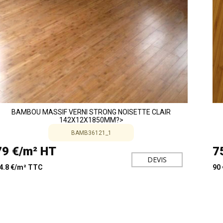
BAMBOU MASSIF VERNI STRONG NOISETTE CLAIR
142X12X1850MM?>
BAMB36121_1
79 €/m² HT
7
DEVIS
4.8 €/m² TTC
90