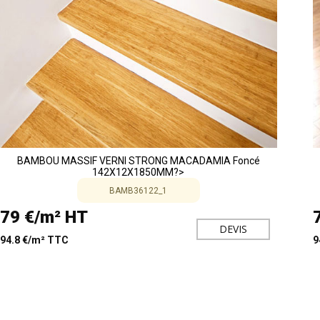
BAMBOU MASSIF VERNI STRONG MACADAMIA Foncé
142X12X1850MM?>
BAMB36122_1
79 €/m² HT
DEVIS
94.8 €/m² TTC
9