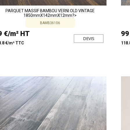
PARQUET MASSIF BAMBOU VERNI OLD VINTAGE
1850mmX142mmX12mm?>
BAMB36106
9 €/m² HT
99
DEVIS
8.8 €/m² TTC
118.