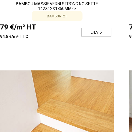
BAMBOU MASSIF VERNI STRONG NOISETTE
142X12X1850MM?>
BAMB36121
79 €/m² HT
DEVIS
94.8 €/m² TTC
9