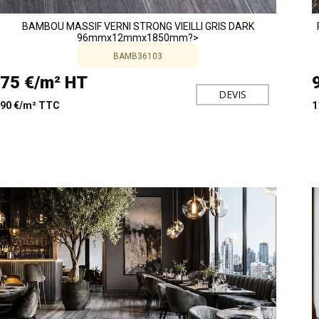
BAMBOU MASSIF VERNI STRONG VIEILLI GRIS DARK
96mmx12mmx1850mm?>
BAMB36103
75 €/m² HT
DEVIS
90 €/m² TTC
1