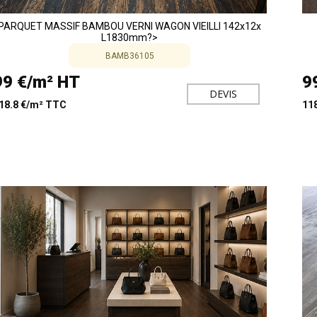
PARQUET MASSIF BAMBOU VERNI WAGON VIEILLI 142x12x
L1830mm?>
BAMB36105
99 €/m² HT
9
DEVIS
18.8 €/m² TTC
11