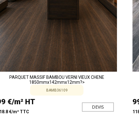
PARQUET MASSIF BAMBOU VERNI VIEUX CHENE
1850mmx142mmx12mm?>
BAMB36109
99 €/m² HT
9
DEVIS
18.8 €/m² TTC
11